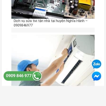
Dịch vụ sửa tivi tận nhà tại huyện Nghĩa Hành –
0909846977
0909 846 977
Cung cấp, lắp đặt máy lạnh nội địa uy tín tại
huyện Mộ Đức