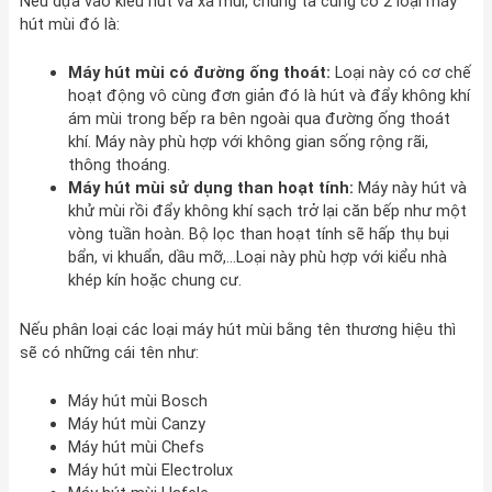
Nếu dựa vào kiểu hút và xả mùi, chúng ta cũng có 2 loại máy
hút mùi đó là:
Máy hút mùi có đường ống thoát:
Loại này có cơ chế
hoạt động vô cùng đơn giản đó là hút và đẩy không khí
ám mùi trong bếp ra bên ngoài qua đường ống thoát
khí. Máy này phù hợp với không gian sống rộng rãi,
thông thoáng.
Máy hút mùi sử dụng than hoạt tính:
Máy này hút và
khử mùi rồi đẩy không khí sạch trở lại căn bếp như một
vòng tuần hoàn. Bộ lọc than hoạt tính sẽ hấp thụ bụi
bẩn, vi khuẩn, dầu mỡ,…Loại này phù hợp với kiểu nhà
khép kín hoặc chung cư.
Nếu phân loại các loại máy hút mùi bằng tên thương hiệu thì
sẽ có những cái tên như:
Máy hút mùi Bosch
Máy hút mùi Canzy
Máy hút mùi Chefs
Máy hút mùi Electrolux