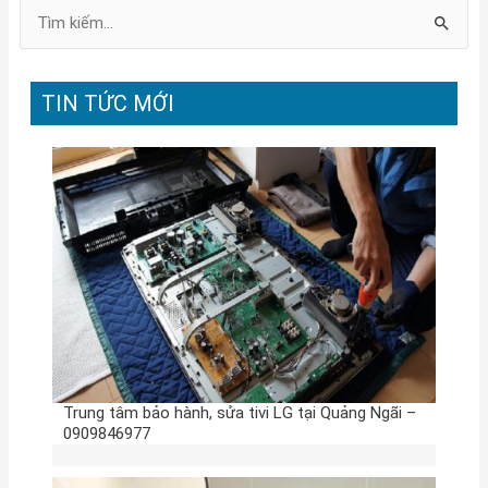
T
ì
m
TIN TỨC MỚI
k
i
ế
m
:
Trung tâm bảo hành, sửa tivi LG tại Quảng Ngãi –
0909846977