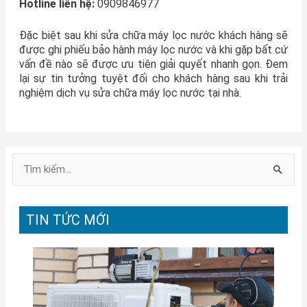
Hotline liên hệ:
0909846977
Đặc biệt sau khi sửa chữa máy lọc nước khách hàng sẽ
được ghi phiếu bảo hành máy lọc nước và khi gặp bất cứ
vấn đề nào sẽ được ưu tiên giải quyết nhanh gọn. Đem
lại sự tin tưởng tuyệt đối cho khách hàng sau khi trải
nghiệm dịch vụ sửa chữa máy lọc nước tại nhà.
T
ì
m
TIN TỨC MỚI
k
i
ế
m