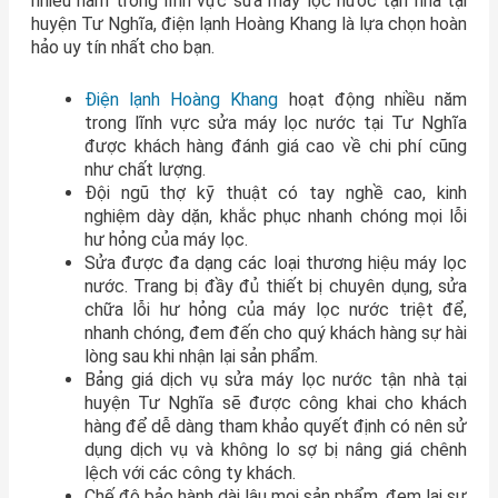
nhiều năm trong lĩnh vực sửa máy lọc nước tận nhà tại
huyện
Tư Nghĩa
, điện lạnh Hoàng Khang là lựa chọn hoàn
hảo uy tín nhất cho bạn.
Điện lạnh Hoàng Khang
hoạt động nhiều năm
trong lĩnh vực sửa máy lọc nước tại Tư Nghĩa
được khách hàng đánh giá cao về chi phí cũng
như chất lượng.
Đội ngũ thợ kỹ thuật có tay nghề cao, kinh
nghiệm dày dặn, khắc phục nhanh chóng mọi lỗi
hư hỏng của máy lọc.
Sửa được đa dạng các loại thương hiệu máy lọc
nước. Trang bị đầy đủ thiết bị chuyên dụng, sửa
chữa lỗi hư hỏng của máy lọc nước triệt để,
nhanh
chóng, đem đến cho quý khách hàng sự hài
lòng sau khi nhận lại sản phẩm.
Bảng giá dịch vụ sửa máy lọc nước tận nhà tại
huyện Tư Nghĩa sẽ được công khai cho khách
hàng để dễ dàng tham khảo quyết định có nên sử
dụng dịch vụ và không lo sợ bị nâng giá chênh
lệch với các công ty khách.
Chế độ bảo hành dài lâu mọi sản phẩm, đem lại sự