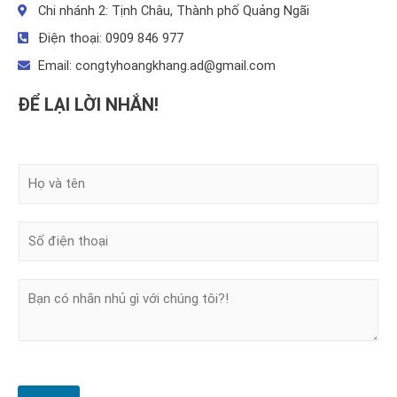
Chi nhánh 2: Tịnh Châu, Thành phố Quảng Ngãi
Điện thoại: 0909 846 977
Email:
congtyhoangkhang.ad@gmail.com
ĐỂ LẠI LỜI NHẮN!
H
ọ
v
à
Đ
t
i
ê
ệ
n
n
T
t
i
h
n
o
n
ạ
h
i
ắ
*
n