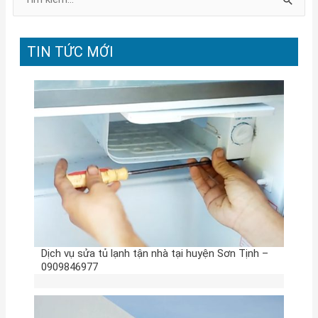
T
ì
m
TIN TỨC MỚI
k
i
ế
m
:
Dịch vụ sửa tủ lạnh tận nhà tại huyện Sơn Tịnh –
0909846977