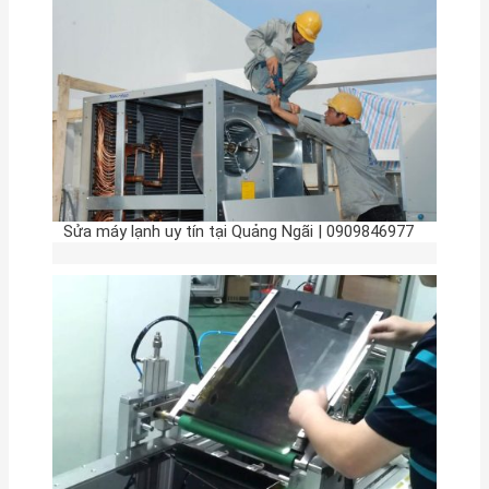
Sửa máy lạnh uy tín tại Quảng Ngãi | 0909846977