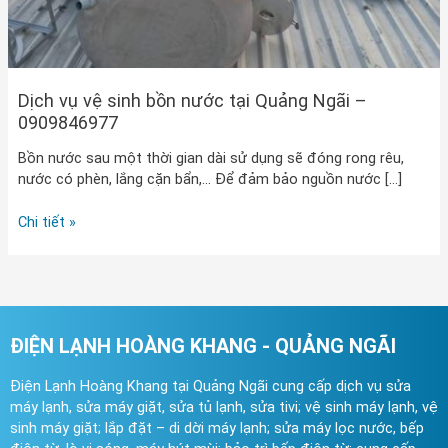
Dịch vụ vệ sinh bồn nước tại Quảng Ngãi –
0909846977
Bồn nước sau một thời gian dài sử dụng sẽ đóng rong rêu,
nước có phèn, lắng cặn bẩn,… Để đảm bảo nguồn nước […]
Chi tiết »
ĐIỆN LẠNH HOÀNG KHANG - QUẢNG NGÃI
Điện Lạnh Hoàng Khang tại Quảng Ngãi cung cấp dịch vụ sửa
máy lạnh, sửa máy giặt, sửa tủ lạnh, sửa tivi; vệ sinh máy lạnh, vệ
sinh máy giặt; lắp đặt – di dời máy lạnh; sửa máy lọc nước, bếp