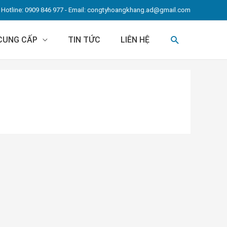
Hotline: 0909 846 977 - Email:
congtyhoangkhang.ad@gmail.com
TÌM
 CUNG CẤP
TIN TỨC
LIÊN HỆ
KIẾM