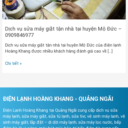
–
0909846977
Dịch vụ sửa máy giặt tận nhà tại huyện Mộ Đức –
0909846977
Dịch vụ sửa máy giặt tận nhà tại huyện Mộ Đức của điện lạnh
Hoàng Khang được nhiều khách hàng đánh giá cao về […]
Chi tiết »
ĐIỆN LẠNH HOÀNG KHANG - QUẢNG NGÃI
Điện Lạnh Hoàng Khang tại Quảng Ngãi cung cấp dịch vụ sửa
máy lạnh, sửa máy giặt, sửa tủ lạnh, sửa tivi; vệ sinh máy lạnh, vệ
sinh máy giặt; lắp đặt – di dời máy lạnh; sửa máy lọc nước, bếp