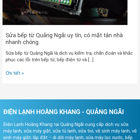
nhanh
chóng
Sửa bếp từ Quảng Ngãi uy tín, có mặt tận nhà
nhanh chóng
Sửa bếp từ Quảng Ngãi là dịch vụ kiểm tra, chẩn đoán và khắc
phục các lỗi trên bếp từ, bếp điện từ và […]
Chi tiết »
ĐIỆN LẠNH HOÀNG KHANG - QUẢNG NGÃI
Điện Lạnh Hoàng Khang tại Quảng Ngãi cung cấp dịch vụ sửa
máy lạnh, sửa máy giặt, sửa tủ lạnh, sửa tivi; vệ sinh máy lạnh, vệ
sinh máy giặt; lắp đặt – di dời máy lạnh; sửa máy lọc nước, bếp