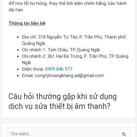
để mọi lỗi hư hỏng, thay thế linh kiện chính hãng, bảo hành
dài hạn.
Thông tin liên hệ
Địa chỉ: 318 Nguyễn Tự Tân, P. Trần Phú, Thành phố
Quảng Ngãi
Chi nhánh 1: Tịnh Châu, TP Quảng Ngãi
Chi nhánh 2: 361 Hai Bà Trưng, P. Trần Phú, TP Quảng
Ngãi
Điện thoại:
0909 846 977
Email:
congtyhoangkhang.ad@gmail.com
Câu hỏi thường gặp khi sử dụng
dịch vụ sửa thiết bị âm thanh?
T