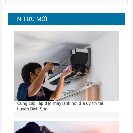
ì
m
TIN TỨC MỚI
k
i
ế
m
:
Cung cấp, lắp đặt máy lạnh nội địa uy tín tại
huyện Bình Sơn