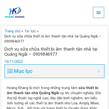
Nhảy
Men
tới
nội
chính
dung
Trang chủ
Tin tức
Dịch vụ sửa chữa thiết bị âm thanh tận nhà tại Quảng Ngãi –
0909846977
Dịch vụ sửa chữa thiết bị âm thanh tận nhà tại
Quảng Ngãi – 0909846977
10/11/2022
Mục lục
Hoàng Khang là một trong những trung tâm
sửa thiết bị
âm thanh tận nhà Quảng Ngãi
uy tín, chuyên nghiệp. Đội
thợ kỹ thuật tay nghề cao, dày dặn kinh nghiệm, am hiểu
tinh tường về các thiết bị âm thanh như Loa, Amply, Mixer,
Micro, Sub,… kết hợp với trang thiết bị chuyên dụng, khắc