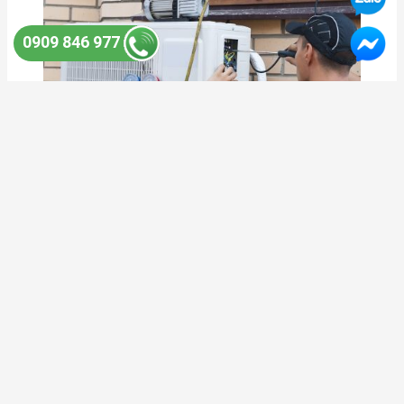
0909 846 977
Dịch vụ sửa máy lạnh tại huyện Sơn Tịnh –
0909846977
ĐIỆN LẠNH HOÀNG KHANG - QUẢNG NGÃI
Điện Lạnh Hoàng Khang tại Quảng Ngãi cung cấp dịch vụ sửa
máy lạnh, sửa máy giặt, sửa tủ lạnh, sửa tivi; vệ sinh máy lạnh, vệ