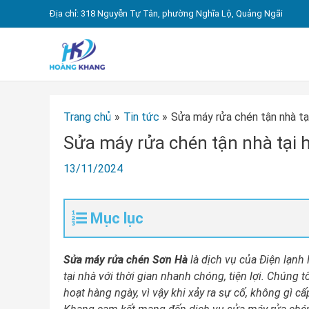
Nhảy
Địa chỉ: 318 Nguyễn Tự Tân, phường Nghĩa Lộ, Quảng Ngãi
tới
nội
dung
Trang chủ
Tin tức
Sửa máy rửa chén tận nhà tạ
Sửa máy rửa chén tận nhà tại 
13/11/2024
Mục lục
Sửa máy rửa chén Sơn Hà
là dịch vụ của Điện lạn
tại nhà với thời gian nhanh chóng, tiện lợi. Chúng 
hoạt hàng ngày, vì vậy khi xảy ra sự cố, không gì c