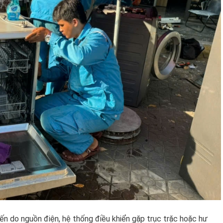
ến do nguồn điện, hệ thống điều khiển gặp trục trặc hoặc hư