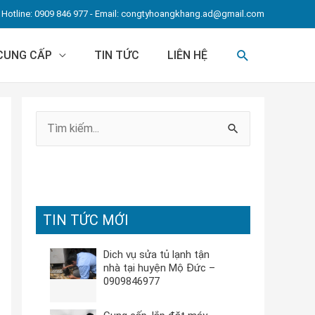
Hotline: 0909 846 977 - Email:
congtyhoangkhang.ad@gmail.com
TÌM
 CUNG CẤP
TIN TỨC
LIÊN HỆ
KIẾM
T
ì
m
k
TIN TỨC MỚI
i
ế
Dich vụ sửa tủ lạnh tận
m
nhà tại huyện Mộ Đức –
0909846977
: