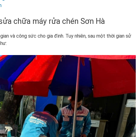
h
p sửa chữa máy rửa chén Sơn Hà
i gian và công sức cho gia đình. Tuy nhiên, sau một thời gian sử
như: