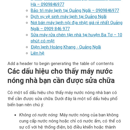
Hà – 0909846977
Bảo trì máy lạnh tại Quảng Ngãi – 0909846977
Dịch vụ vệ sinh máy lạnh tại Quảng Ngãi
Nơi bán máy lạnh nội địa nhật giá rẻ nhất Quảng
Ngãi – 0909 846 977
Sửa máy rửa chén tận nhà tại huyện Ba Tơ – 10
phút có mặt
Điện lạnh Hoàng Khang - Quảng Ngãi
Liên hệ
Add a header to begin generating the table of contents
Các dấu hiệu cho thấy máy nước
nóng nhà bạn cần được sửa chữa
Có một số dấu hiệu cho thấy máy nước nóng nhà bạn có
thể cần được sửa chữa. Dưới đây là một số dấu hiệu phổ
biến bạn nên chú ý:
Không có nước nóng:
Máy nước nóng của bạn không
cung cấp nước nóng hoặc chỉ có nước ấm, có thể có
sự cố với hệ thống điện, bộ điều khiển hoặc thành